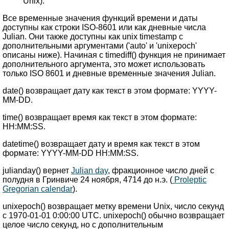
Unix).
Все временные значения функций времени и даты
доступны как строки ISO-8601 или как дневные числа
Julian. Они также доступны как unix timestamp с
дополнительными аргументами ('auto' и 'unixepoch'
описаны ниже). Начиная с timediff() функция не принимает
дополнительного аргумента, это может использовать
только ISO 8601 и дневные временные значения Julian.
date() возвращает дату как текст в этом формате: YYYY-
MM-DD.
time() возвращает время как текст в этом формате:
HH:MM:SS.
datetime() возвращает дату и время как текст в этом
формате: YYYY-MM-DD HH:MM:SS.
julianday() вернет
Julian day
, фракционное число дней с
полудня в Гринвиче 24 ноября, 4714 до н.э. (
Proleptic
Gregorian calendar
).
unixepoch() возвращает метку времени Unix, число секунд
с 1970-01-01 0:00:00 UTC. unixepoch() обычно возвращает
целое число секунд, но с дополнительным