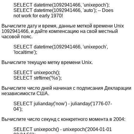
SELECT datetime(1092941466, 'unixepoch');
SELECT datetime(1092941466, 'auto'); -- Does
not work for early 1970!
Вычислите дату и время, данные меткой времени Unix
1092941466, и дайте компенсацию на свой местный
часовой пояс.
SELECT datetime(1092941466, 'unixepoch',
'localtime');
Вычислите текущую метку времени Unix.
SELECT unixepoch();
SELECT strftime('%s');
Вычислите число дней начиная с подписания Декларации
независимости США.
SELECT julianday('now') - julianday('1776-07-
04');
Вычислите число секунд с конкретного момента в 2004:
SELECT unixepoch() - unixepoch('2004-01-01