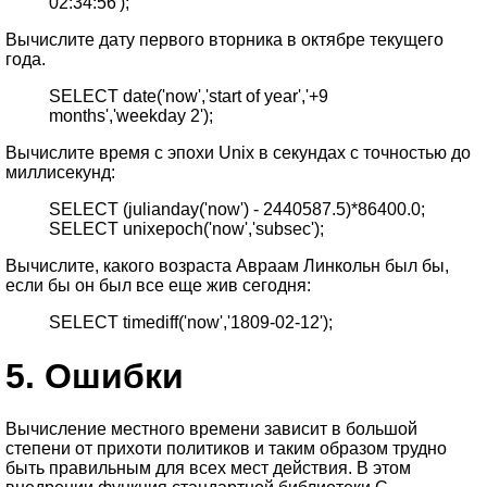
02:34:56');
Вычислите дату первого вторника в октябре текущего
года.
SELECT date('now','start of year','+9
months','weekday 2');
Вычислите время с эпохи Unix в секундах с точностью до
миллисекунд:
SELECT (julianday('now') - 2440587.5)*86400.0;
SELECT unixepoch('now','subsec');
Вычислите, какого возраста Авраам Линкольн был бы,
если бы он был все еще жив сегодня:
SELECT timediff('now','1809-02-12');
5.
Ошибки
Вычисление местного времени зависит в большой
степени от прихоти политиков и таким образом трудно
быть правильным для всех мест действия. В этом