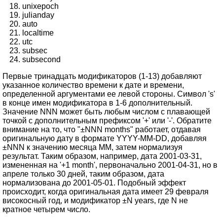
unixepoch
julianday
auto
localtime
utc
subsec
subsecond
Первые тринадцать модификаторов (1-13) добавляют
указанное количество времени к дате и времени,
определенной аргументами ее левой стороны. Символ 's'
в конце имен модификатора в 1-6 дополнительный.
Значение NNN может быть любым числом с плавающей
точкой с дополнительным префиксом '+' или '-'. Обратите
внимание на то, что "±NNN months" работает, отдавая
оригинальную дату в формате YYYY-MM-DD, добавляя
±NNN к значению месяца MM, затем нормализуя
результат. Таким образом, например, дата 2001-03-31,
измененная на '+1 month', первоначально 2001-04-31, но в
апреле только 30 дней, таким образом, дата
нормализована до 2001-05-01. Подобный эффект
происходит, когда оригинальная дата имеет 29 февраля
високосный год, и модификатор ±N years, где N не
кратное четырем число.