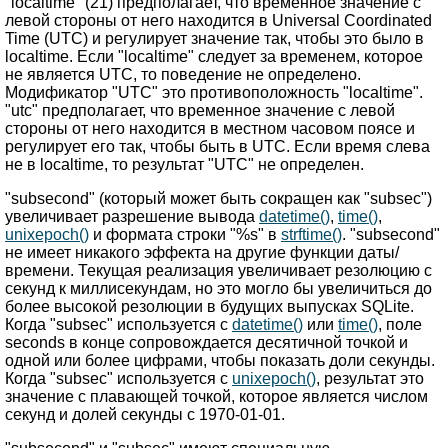
"localtime" (21) предполагает, что временное значение с
левой стороны от него находится в Universal Coordinated
Time (UTC) и регулирует значение так, чтобы это было в
localtime. Если "localtime" следует за временем, которое
не является UTC, то поведение не определено.
Модификатор "UTC" это противоположность "localtime".
"utc" предполагает, что временное значение с левой
стороны от него находится в местном часовом поясе и
регулирует его так, чтобы быть в UTC. Если время слева
не в localtime, то результат "UTC" не определен.
"subsecond" (который может быть сокращен как "subsec")
увеличивает разрешение вывода
datetime()
,
time()
,
unixepoch()
и формата строки "%s" в
strftime()
. "subsecond"
не имеет никакого эффекта на другие функции даты/
времени. Текущая реализация увеличивает резолюцию с
секунд к миллисекундам, но это могло бы увеличиться до
более высокой резолюции в будущих выпусках SQLite.
Когда "subsec" используется с
datetime()
или
time()
, поле
seconds в конце сопровождается десятичной точкой и
одной или более цифрами, чтобы показать доли секунды.
Когда "subsec" используется с
unixepoch()
, результат это
значение с плавающей точкой, которое является числом
секунд и долей секунды с 1970-01-01.