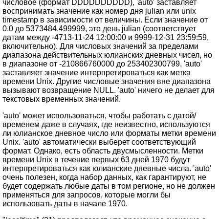
числовое (формат DDDDDDDDDD), 'auto' заставляет
воспринимать значение как номер дня julian или unix
timestamp в зависимости от величины. Если значение от
0.0 до 5373484.499999, это день julian (соответствует
датам между -4713-11-24 12:00:00 и 9999-12-31 23:59:59,
включительно). Для числовых значений за пределами
диапазона действительных юлианских дневных чисел, но
в диапазоне от -210866760000 до 253402300799, 'auto'
заставляет значение интерпретироваться как метка
времени Unix. Другие числовые значения вне диапазона
вызывают возвращение NULL. 'auto' ничего не делает для
текстовых временных значений.
'auto' может использоваться, чтобы работать с датой/
временем даже в случаях, где неизвестно, используются
ли юлианское дневное число или форматы метки времени
Unix. 'auto' автоматически выберет соответствующий
формат. Однако, есть область двусмысленности. Метки
времени Unix в течение первых 63 дней 1970 будут
интерпретироваться как юлианские дневные числа. 'auto'
очень полезен, когда набор данных, как гарантируют, не
будет содержать любые даты в том регионе, но не должен
применяться для запросов, которые могли бы
использовать даты в начале 1970.