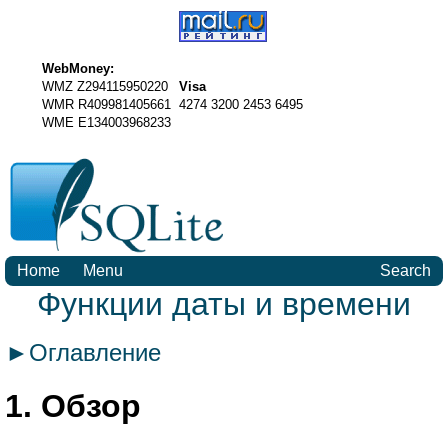
WebMoney:
WMZ Z294115950220
Visa
WMR R409981405661
4274 3200 2453 6495
WME E134003968233
Home
Menu
Search
Функции даты и времени
►
Оглавление
1.
Обзор