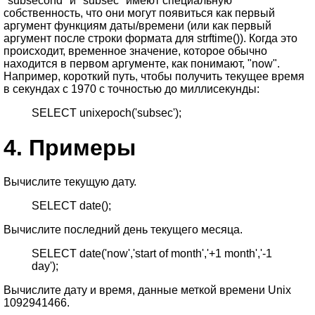
"subsecond" и "subsec" имеют специальную
собственность, что они могут появиться как первый
аргумент функциям даты/времени (или как первый
аргумент после строки формата для strftime()). Когда это
происходит, временное значение, которое обычно
находится в первом аргументе, как понимают, "now".
Например, короткий путь, чтобы получить текущее время
в секундах с 1970 с точностью до миллисекунды:
SELECT unixepoch('subsec');
4.
Примеры
Вычислите текущую дату.
SELECT date();
Вычислите последний день текущего месяца.
SELECT date('now','start of month','+1 month','-1
day');
Вычислите дату и время, данные меткой времени Unix
1092941466.