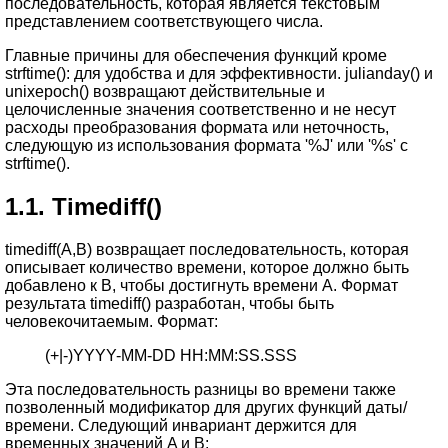
последовательность, которая является текстовым
представлением соответствующего числа.
Главные причины для обеспечения функций кроме
strftime(): для удобства и для эффективности. julianday() и
unixepoch() возвращают действительные и
целочисленные значения соответственно и не несут
расходы преобразования формата или неточность,
следующую из использования формата '%J' или '%s' с
strftime().
1.1.
Timediff()
timediff(A,B) возвращает последовательность, которая
описывает количество времени, которое должно быть
добавлено к B, чтобы достигнуть времени A. Формат
результата timediff() разработан, чтобы быть
человекочитаемым. Формат:
(+|-)YYYY-MM-DD HH:MM:SS.SSS
Эта последовательность разницы во времени также
позволенный модификатор для других функций даты/
времени. Следующий инвариант держится для
временных значений A и B: