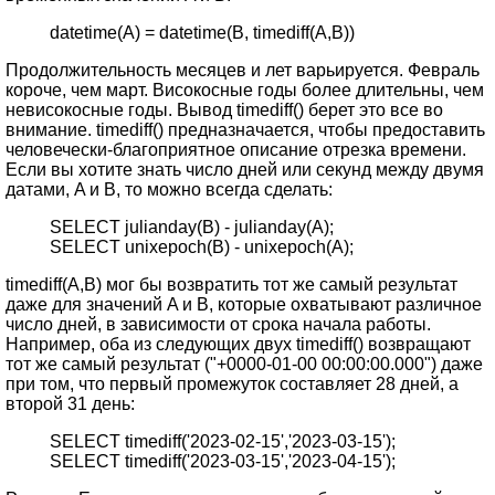
datetime(A) = datetime(B, timediff(A,B))
Продолжительность месяцев и лет варьируется. Февраль
короче, чем март. Високосные годы более длительны, чем
невисокосные годы. Вывод timediff() берет это все во
внимание. timediff() предназначается, чтобы предоставить
человечески-благоприятное описание отрезка времени.
Если вы хотите знать число дней или секунд между двумя
датами, A и B, то можно всегда сделать:
SELECT julianday(B) - julianday(A);
SELECT unixepoch(B) - unixepoch(A);
timediff(A,B) мог бы возвратить тот же самый результат
даже для значений A и B, которые охватывают различное
число дней, в зависимости от срока начала работы.
Например, оба из следующих двух timediff() возвращают
тот же самый результат ("+0000-01-00 00:00:00.000") даже
при том, что первый промежуток составляет 28 дней, а
второй 31 день:
SELECT timediff('2023-02-15','2023-03-15');
SELECT timediff('2023-03-15','2023-04-15');