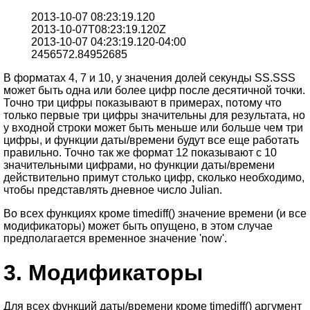
2013-10-07 08:23:19.120
2013-10-07T08:23:19.120Z
2013-10-07 04:23:19.120-04:00
2456572.84952685
В форматах 4, 7 и 10, у значения долей секунды SS.SSS
может быть одна или более цифр после десятичной точки.
Точно три цифры показывают в примерах, потому что
только первые три цифры значительны для результата, но
у входной строки может быть меньше или больше чем три
цифры, и функции даты/времени будут все еще работать
правильно. Точно так же формат 12 показывают с 10
значительными цифрами, но функции даты/времени
действительно примут столько цифр, сколько необходимо,
чтобы представлять дневное число Julian.
Во всех функциях кроме timediff() значение времени (и все
модификаторы) может быть опущено, в этом случае
предполагается временное значение 'now'.
3.
Модификаторы
Для всех функций даты/времени кроме timediff() аргумент