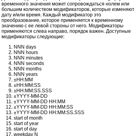
временного значения может сопровождаться нолем или
большим количеством модификаторов, которые изменяют
дату и/или время. Каждый модификатор это
преобразование, которое применяется к временному
значению с ее левой стороны от него. Модификаторы
применяются слева направо, порядок важен. Доступные
модификаторы следующие:
NNN days
NNN hours
NNN minutes
NNN seconds
NNN months
NNN years
±HH:MM
±HH:MM:SS
±HH:MM:SS.SSS
±YYYY-MM-DD
±YYYY-MM-DD HH:MM
±YYYY-MM-DD HH:MM:SS
±YYYY-MM-DD HH:MM:SS.SSS
start of month
start of year
start of day
weekday N