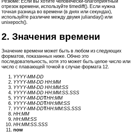
Резюме: Если вы хотите человечески-благоприятный
отрезок времени, используйте timediff(). Если нужна
точная разница во времени (в днях или секундах),
используйте различие между двумя julianday() или
unixepoch().
2.
Значения времени
Значение времени может быть в любом из следующих
форматов, показанных ниже. Обчно это
последовательность, хотя это может быть целое число или
число с плавающей точкой в случае формата 12.
YYYY-MM-DD
YYYY-MM-DD HH:MM
YYYY-MM-DD HH:MM:SS
YYYY-MM-DD HH:MM:SS.SSS
YYYY-MM-DD
T
HH:MM
YYYY-MM-DD
T
HH:MM:SS
YYYY-MM-DD
T
HH:MM:SS.SSS
HH:MM
HH:MM:SS
HH:MM:SS.SSS
now