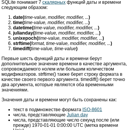
SQLite понимает 7
скалярных
функций даты и времени
следующим образом:
date(
time-value, modifier, modifier, ...
)
time(
time-value, modifier, modifier, ...
)
datetime(
time-value, modifier, modifier, ...
)
julianday(
time-value, modifier, modifier, ...
)
unixepoch(
time-value, modifier, modifier, ...
)
strftime(
format, time-value, modifier, modifier, ...
)
timediff(
time-value, time-value
)
Первые шесть функций даты и времени берут
дополнительное значение времени в качестве аргумента,
сопровождаемого нолем или большим количеством
модификаторов. strftime() также берет строку формата в
качестве своего первого аргумента. timediff() берет точно
два аргумента, которые являются оба временными
значениями.
Значения даты и времени могут быть сохранены как:
текст в подмножестве формата
ISO-8601
числа, представляющие
Julian day
числа, представляющие число секунд после (или
прежде) 1970-01-01 0:00:00 UTC (метка времени