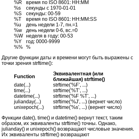
%R
время по ISO 8601: HH:MM
%s
секунды с 1970-01-01
%S
секунды: 00-59
%T
время по ISO 8601: HH:MM:SS
%u
день недели 1-7, пн.=1
%w
день недели 0-6, вс.=0
%W
неделя в году: 00-53
%Y
год: 0000-9999
%%
%
Другие функции даты и времени могут быть выражены с
точки зрения strftime():
Эквивалентная (или
Function
ближайшая) strftime()
date(...)
strftime('%F', ...)
time(...)
strftime('%T', ...)
datetime(...)
strftime('%F %T', ...)
julianday(...)
strftime('%J', ...) (вернет число)
unixepoch(...)
strftime('%s', ...) (вернет число)
Функции date(), time() и datetime() вернут текст, таким
образом, их эквиваленты strftime() точны. Однако,
julianday() и unixepoch() возвращают числовые значения.
Их эквиваленты strftime() возвращают