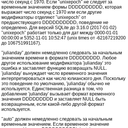
число секунд с 1970. Если "unixepoch" не следует за
временным значением формы DDDDDDDDDD, которая
выражает число секунд с 1970 или если другие
модификаторы отделяют "unixepoch" от
предшествующего DDDDDDDDDD, поведение не
определено. Для версий SQLite до 3.16.0 (2017-01-02)
"unixepoch" работает только для дат между 0000-01-01
00:00:00 и 5352-11-01 10:52:47 (unix times от -62167219200
до 106751991167).
"julianday" должен немедленно следовать за начальным
значением времени в формате DDDDDDDDD. Любое
другое использование модификатора 'julianday' это
ошибка и заставляет функцию возвращать NULL.
'julianday' вынуждает число временного значения
интерпретироваться как число юлианского дня. Поскольку
это поведение по умолчанию, 'julianday' обычно не
используется. Единственная разница в том, что
добавление 'julianday' вызывает формат временного
значения DDDDDDDDD и заставляет NULL быть
возвращенным, если какой-либо другой формат
используется.
"auto" должен немедленно следовать за начальным
временным значением. Если временное значение