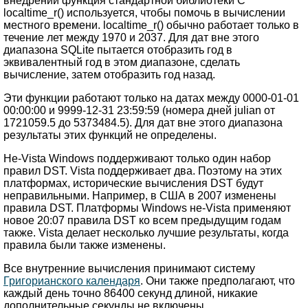
внедрении функция стандартной библиотеки C
localtime_r() используется, чтобы помочь в вычислении
местного времени. localtime_r() обычно работает только в
течение лет между 1970 и 2037. Для дат вне этого
диапазона SQLite пытается отобразить год в
эквивалентный год в этом диапазоне, сделать
вычисление, затем отобразить год назад.
Эти функции работают только на датах между 0000-01-01
00:00:00 и 9999-12-31 23:59:59 (номера дней julian от
1721059.5 до 5373484.5). Для дат вне этого диапазона
результаты этих функций не определены.
Не-Vista Windows поддерживают только один набор
правил DST. Vista поддерживает два. Поэтому на этих
платформах, исторические вычисления DST будут
неправильными. Например, в США в 2007 изменены
правила DST. Платформы Windows не-Vista применяют
новое 20:07 правила DST ко всем предыдущим годам
также. Vista делает несколько лучшие результаты, когда
правила были также изменены.
Все внутренние вычисления принимают систему
Григорианского календаря
. Они также предполагают, что
каждый день точно 86400 секунд длиной, никакие
дополнительные секунды не включены.