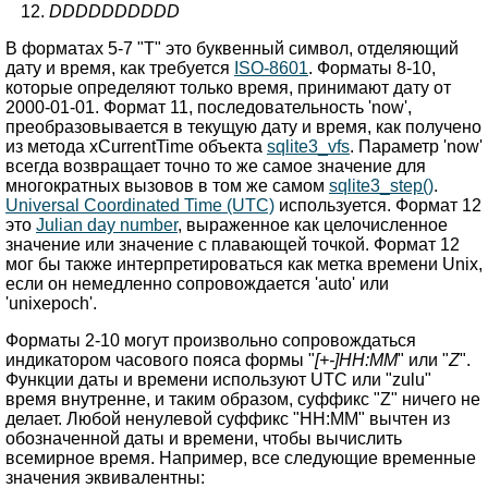
DDDDDDDDDD
В форматах 5-7 "T" это буквенный символ, отделяющий
дату и время, как требуется
ISO-8601
. Форматы 8-10,
которые определяют только время, принимают дату от
2000-01-01. Формат 11, последовательность 'now',
преобразовывается в текущую дату и время, как получено
из метода xCurrentTime объекта
sqlite3_vfs
. Параметр 'now'
всегда возвращает точно то же самое значение для
многократных вызовов в том же самом
sqlite3_step()
.
Universal Coordinated Time (UTC)
используется. Формат 12
это
Julian day number
, выраженное как целочисленное
значение или значение с плавающей точкой. Формат 12
мог бы также интерпретироваться как метка времени Unix,
если он немедленно сопровождается 'auto' или
'unixepoch'.
Форматы 2-10 могут произвольно сопровождаться
индикатором часового пояса формы "
[+-]HH:MM
" или "
Z
".
Функции даты и времени используют UTC или "zulu"
время внутренне, и таким образом, суффикс "Z" ничего не
делает. Любой ненулевой суффикс "HH:MM" вычтен из
обозначенной даты и времени, чтобы вычислить
всемирное время. Например, все следующие временные
значения эквивалентны: