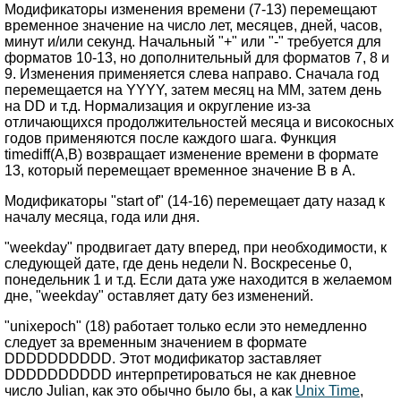
Модификаторы изменения времени (7-13) перемещают
временное значение на число лет, месяцев, дней, часов,
минут и/или секунд. Начальный "+" или "-" требуется для
форматов 10-13, но дополнительный для форматов 7, 8 и
9. Изменения применяется слева направо. Сначала год
перемещается на YYYY, затем месяц на MM, затем день
на DD и т.д. Нормализация и округление из-за
отличающихся продолжительностей месяца и високосных
годов применяются после каждого шага. Функция
timediff(A,B) возвращает изменение времени в формате
13, который перемещает временное значение B в A.
Модификаторы "start of" (14-16) перемещает дату назад к
началу месяца, года или дня.
"weekday" продвигает дату вперед, при необходимости, к
следующей дате, где день недели N. Воскресенье 0,
понедельник 1 и т.д. Если дата уже находится в желаемом
дне, "weekday" оставляет дату без изменений.
"unixepoch" (18) работает только если это немедленно
следует за временным значением в формате
DDDDDDDDDD. Этот модификатор заставляет
DDDDDDDDDD интерпретироваться не как дневное
число Julian, как это обычно было бы, а как
Unix Time
,