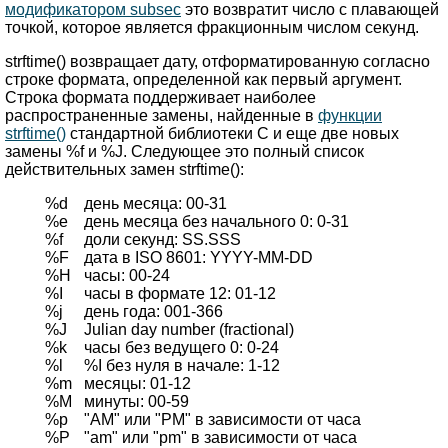
модификатором subsec
это возвратит число с плавающей
точкой, которое является фракционным числом секунд.
strftime() возвращает дату, отформатированную согласно
строке формата, определенной как первый аргумент.
Строка формата поддерживает наиболее
распространенные замены, найденные в
функции
strftime()
стандартной библиотеки C и еще две новых
замены %f и %J. Следующее это полный список
действительных замен strftime():
%d
день месяца: 00-31
%e
день месяца без начального 0: 0-31
%f
доли секунд: SS.SSS
%F
дата в ISO 8601: YYYY-MM-DD
%H
часы: 00-24
%I
часы в формате 12: 01-12
%j
день года: 001-366
%J
Julian day number (fractional)
%k
часы без ведущего 0: 0-24
%l
%I без нуля в начале: 1-12
%m
месяцы: 01-12
%M
минуты: 00-59
%p
"AM" или "PM" в зависимости от часа
%P
"am" или "pm" в зависимости от часа