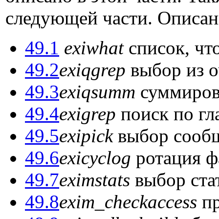
следующей части. Описан
49.1
exiwhat
список, чт
49.2
exiqgrep
выбор из о
49.3
exiqsumm
суммиров
49.4
exigrep
поиск по гл
49.5
exipick
выбор сообщ
49.6
exicyclog
ротация ф
49.7
eximstats
выбор стат
49.8
exim_checkaccess
пр