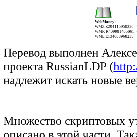
WebMoney:
WMZ Z294115950220
WMR R409981405661
WME E134003968233
Перевод выполнен Алексе
проекта RussianLDP (
http
надлежит искать новые ве
Множество скриптовых ут
описано в этой части. Та