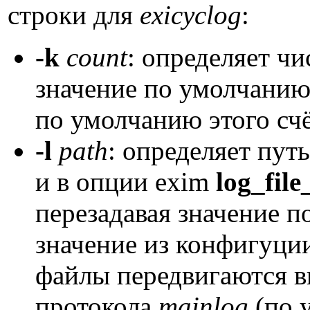
строки для
exicyclog
:
-k
count
: определяет ч
значение по умолчанию,
по умолчанию этого счё
-l
path
: определяет пут
и в опции exim
log_file
перезадавая значение 
значение из конфигуци
файлы передвигаются в
протокола
mainlog
(по 