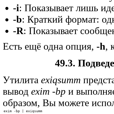
-i
: Показывает лишь и
-b
: Краткий формат: од
-R
: Показывает сообще
Есть ещё одна опция,
-h
,
49.3. Подвед
Утилита
exiqsumm
предста
вывод
exim -bp
и выполняе
образом, Вы можете испол