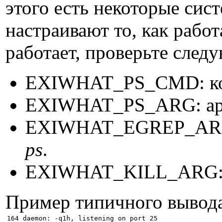
этого есть некоторые си
настраивают то, как рабо
работает, проверьте сле
EXIWHAT_PS_CMD: ком
EXIWHAT_PS_ARG: ар
EXIWHAT_EGREP_ARG:
ps
.
EXIWHAT_KILL_ARG: а
Пример типичного вывод
164 daemon: -q1h, listening on port 25
