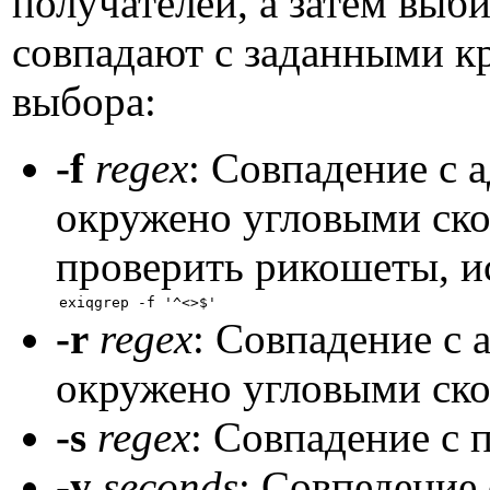
получателей, а затем выб
совпадают с заданными 
выбора:
-f
regex
: Совпадение с 
окружено угловыми ско
проверить рикошеты, и
-r
regex
: Совпадение с 
окружено угловыми ско
-s
regex
: Совпадение с 
-y
seconds
: Совпедение