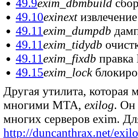
49.9
exim_dbmbuild
сбор
49.10
exinext
извлечение
49.11
exim_dumpdb
дамп
49.11
exim_tidydb
очистк
49.11
exim_fixdb
правка 
49.15
exim_lock
блокиров
Другая утилита, которая м
многими MTA,
exilog
. Он
многих серверов exim. Дл
http://duncanthrax.net/exil