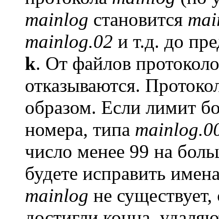
mainlog
становится
mai
mainlog.02
и т.д. до пр
k
. От файлов протокол
отказываются. Протоко
образом. Если лимит бо
номера, типа
mainlog.0
число менее 99 на боль
будете исправить имен
mainlog
не существует, 
достигли конца, удаляю