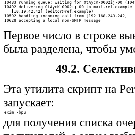
10483 running queue: waiting for 0tAycK-0002ij-00 (1049
10492 delivering 0tAycK-0002ij-00 to mail.ref.example

   [10.19.42.42] (editor@ref.example)

10592 handling incoming call from [192.168.243.242]

Первое число в строке вы
была разделена, чтобы ум
49.2. Селектив
Эта утилита скрипт на Pe
запускает:
для получения списка оч