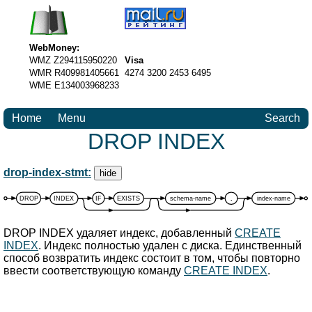
WebMoney:
WMZ Z294115950220
Visa
WMR R409981405661
4274 3200 2453 6495
WME E134003968233
Home
Menu
Search
DROP INDEX
drop-index-stmt:
hide
DROP
INDEX
IF
EXISTS
schema-name
.
index-name
DROP INDEX удаляет индекс, добавленный
CREATE
INDEX
. Индекс полностью удален с диска. Единственный
способ возвратить индекс состоит в том, чтобы повторно
ввести соответствующую команду
CREATE INDEX
.