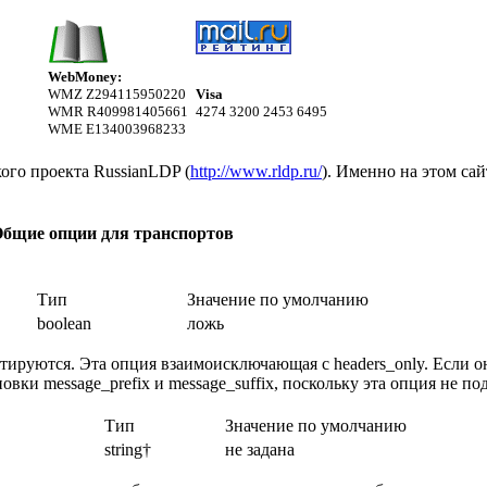
WebMoney:
WMZ Z294115950220
Visa
WMR R409981405661
4274 3200 2453 6495
WME E134003968233
го проекта RussianLDP (
http://www.rldp.ru/
). Именно на этом са
Общие опции для транспортов
Тип
Значение по умолчанию
boolean
ложь
тируются. Эта опция взаимоисключающая с headers_only. Если он
вки message_prefix и message_suffix, поскольку эта опция не по
Тип
Значение по умолчанию
string†
не задана