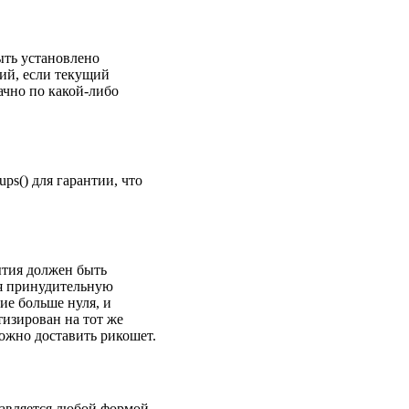
ыть установлено
ий, если текущий
дачно по какой-либо
ps() для гарантии, что
ытия должен быть
ая принудительную
ие больше нуля, и
тизирован на тот же
можно доставить рикошет.
тавляется любой формой