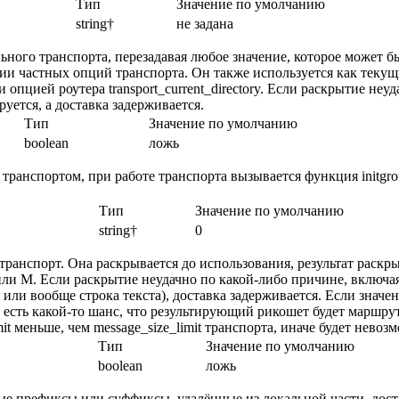
Тип
Значение по умолчанию
string†
не задана
ьного транспорта, перезадавая любое значение, которое может б
ии частных опций транспорта. Он также используется как текущ
и опцией роутера transport_current_directory. Если раскрытие неу
ется, а доставка задерживается.
Тип
Значение по умолчанию
boolean
ложь
 транспортом, при работе транспорта вызывается функция initgrou
Тип
Значение по умолчанию
string†
0
транспорт. Она раскрывается до использования, результат раскр
ли M. Если раскрытие неудачно по какой-либо причине, включ
или вообще строка текста), доставка задерживается. Если значен
и есть какой-то шанс, что результирующий рикошет будет маршру
it меньше, чем message_size_limit транспорта, иначе будет невоз
Тип
Значение по умолчанию
boolean
ложь
бые префиксы или суффиксы, удалённые из локальной части, дос