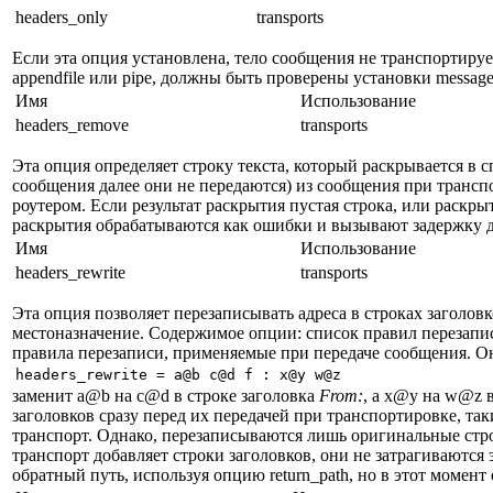
headers_only
transports
Если эта опция установлена, тело сообщения не транспортируе
appendfile или pipe, должны быть проверены установки message_
Имя
Использование
headers_remove
transports
Эта опция определяет строку текста, который раскрывается в с
сообщения далее они не передаются) из сообщения при трансп
роутером. Если результат раскрытия пустая строка, или раск
раскрытия обрабатываются как ошибки и вызывают задержку д
Имя
Использование
headers_rewrite
transports
Эта опция позволяет перезаписывать адреса в строках заголовк
местоназначение. Содержимое опции: список правил перезапис
правила перезаписи, применяемые при передаче сообщения. 
заменит a@b на c@d в строке заголовка
From:
, а x@y на w@z 
заголовков сразу перед их передачей при транспортировке, та
транспорт. Однако, перезаписываются лишь оригинальные стро
транспорт добавляет строки заголовков, они не затрагиваются
обратный путь, используя опцию return_path, но в этот момен