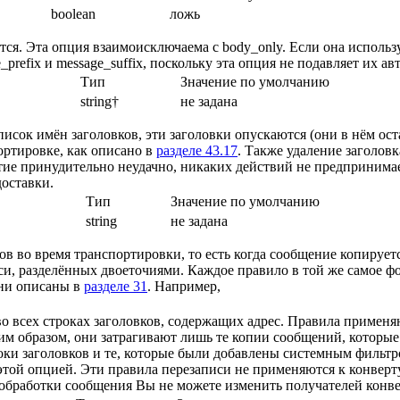
boolean
ложь
тся. Эта опция взаимоисключаема с body_only. Если она использ
prefix и message_suffix, поскольку эта опция не подавляет их ав
Тип
Значение по умолчанию
string†
не задана
писок имён заголовков, эти заголовки опускаются (они в нём ост
ортировке, как описано в
разделе 43.17
. Также удаление заголов
рытие принудительно неудачно, никаких действий не предпринима
оставки.
Тип
Значение по умолчанию
string
не задана
ов во время транспортировки, то есть когда сообщение копируетс
и, разделённых двоеточиями. Каждое правило в той же самое фо
Они описаны в
разделе 31
. Например,
во всех строках заголовков, содержащих адрес. Правила применя
ким образом, они затрагивают лишь те копии сообщений, которые
ки заголовков и те, которые были добавлены системным фильтр
 этой опцией. Эти правила перезаписи не применяются к конвер
т обработки сообщения Вы не можете изменить получателей конве