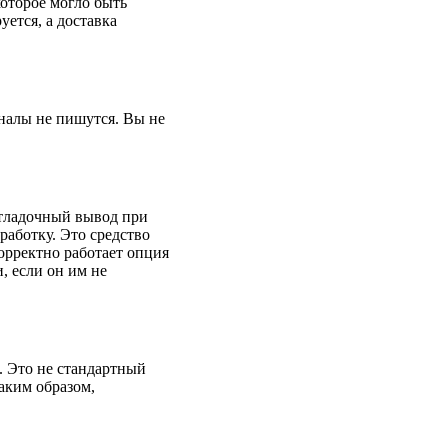
которое могло быть
ется, а доставка
рналы не пишутся. Вы не
 отладочный вывод при
работку. Это средство
орректно работает опция
, если он им не
а. Это не стандартный
аким образом,