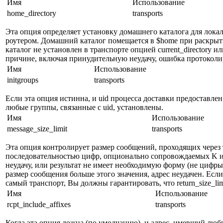
Имя
Использование
home_directory
transports
Эта опция определяет установку домашнего каталога для локал
роутером. Домашний каталог помещается в $home при раскрыт
каталог не установлен в транспорте опцией current_directory ил
причине, включая принудительную неудачу, ошибка протоколиру
Имя
Использование
initgroups
transports
Если эта опция истинна, и uid процесса доставки предоставлен
любые группы, связанные с uid, установлены.
Имя
Использование
message_size_limit
transports
Эта опция контролирует размер сообщений, проходящих через 
последовательностью цифр, опционально сопровождаемых K и
неудачу, или результат не имеет необходимую форму (не цифры 
размер сообщения больше этого значения, адрес неудачен. Есл
самый транспорт, Вы должны гарантировать, что return_size_lim
Имя
Использование
rcpt_include_affixes
transports
Когда эта опция ложна (по умолчанию), и адрес, имевший лю