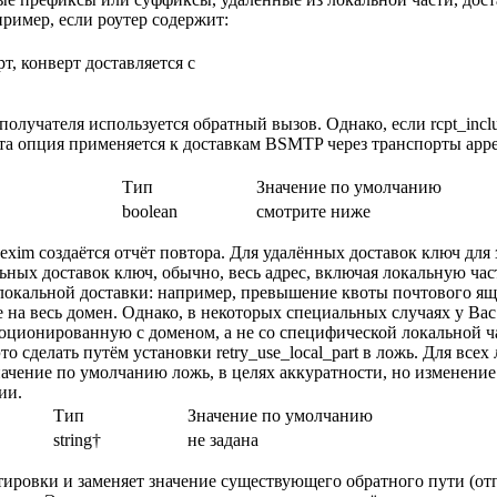
имер, если роутер содержит:
, конверт доставляется с
получателя используется обратный вызов. Однако, если rcpt_inclu
а опция применяется к доставкам BSMTP через транспорты append
Тип
Значение по умолчанию
boolean
смотрите ниже
exim создаётся отчёт повтора. Для удалённых доставок ключ для
ьных доставок ключ, обычно, весь адрес, включая локальную час
локальной доставки: например, превышение квоты почтового я
 на весь домен. Однако, в некоторых специальных случаях у Ва
соционированную с доменом, а не со специфической локальной ч
о сделать путём установки retry_use_local_part в ложь. Для все
ачение по умолчанию ложь, в целях аккуратности, но изменение
ии.
Тип
Значение по умолчанию
string†
не задана
ртировки и заменяет значение существующего обратного пути (от