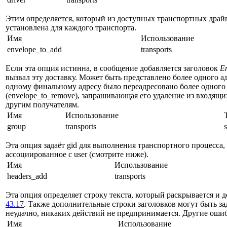
Этим определяется, который из доступных транспортных драйве
установлена для каждого транспорта.
Имя
Использование
envelope_to_add
transports
Если эта опция истинна, в сообщение добавляется заголовок
En
вызвал эту доставку. Может быть представлено более одного ад
одному финальному адресу было переадресовано более одного 
(envelope_to_remove), запрашивающая его удаление из входящ
другим получателям.
Имя
Использование
group
transports
Эта опция задаёт gid для выполнения транспортного процесса, 
ассоциированное с user (смотрите ниже).
Имя
Использование
headers_add
transports
Эта опция определяет строку текста, который раскрывается и 
43.17
. Также дополнительные строки заголовков могут быть за
неудачно, никаких действий не предпринимается. Другие оши
Имя
Использование