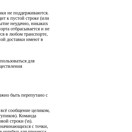
вки не поддерживаются.
дит к пустой строке (или
рытие неудачно, никаких
орта отбрасывается и не
ся в любом транспорте,
ной доставки имеют в
пользоваться для
ществления
лжно быть перепутано с
и всё сообщение целиком,
 тупиков). Команда
ой строки (\n).
 начинающихся с точки,
ые ошибки для процесса