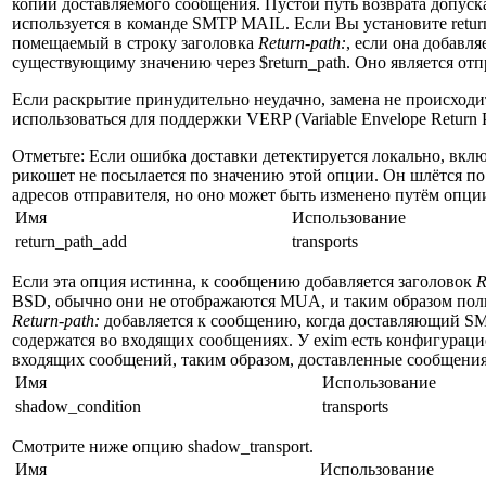
копии доставляемого сообщения. Пустой путь возврата допуска
используется в команде SMTP MAIL. Если Вы установите return
помещаемый в строку заголовка
Return-path:
, если она добавл
существующиму значению через $return_path. Оно является отп
Если раскрытие принудительно неудачно, замена не происходит
использоваться для поддержки VERP (Variable Envelope Return 
Отметьте: Если ошибка доставки детектируется локально, вкл
рикошет не посылается по значению этой опции. Он шлётся по
адресов отправителя, но оно может быть изменено путём опции 
Имя
Использование
return_path_add
transports
Если эта опция истинна, к сообщению добавляется заголовок
R
BSD, обычно они не отображаются MUA, и таким образом пользо
Return-path:
добавляется к сообщению, когда доставляющий SMT
содержатся во входящих сообщениях. У exim есть конфигурацио
входящих сообщений, таким образом, доставленные сообщения
Имя
Использование
shadow_condition
transports
Смотрите ниже опцию shadow_transport.
Имя
Использование