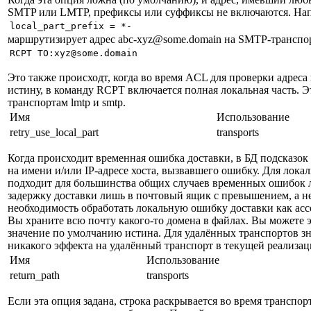
SMTP или LMTP, префиксы или суффиксы не включаются. Напр
маршрутизирует адрес abc-xyz@some.domain на SMTP-транспорт
Это также происходт, когда во время ACL для проверки адреса 
истину, в команду RCPT включается полная локальная часть. Эт
транспортам lmtp и smtp.
Имя
Использование
retry_use_local_part
transports
Когда происходит временная ошибка доставки, в БД подсказок 
на имени и/или IP-адресе хоста, вызвавшего ошибку. Для локал
подходит для большинства общих случаев временных ошибок 
задержку доставки лишь в почтовый ящик с превышением, а не
необходимость обработать локальную ошибку доставки как ас
Вы храните всю почту какого-то домена в файлах. Вы можете эт
значение по умолчанию истина. Для удалённых транспортов зн
никакого эффекта на удалённый транспорт в текущей реализац
Имя
Использование
return_path
transports
Если эта опция задана, строка раскрывается во время транспо