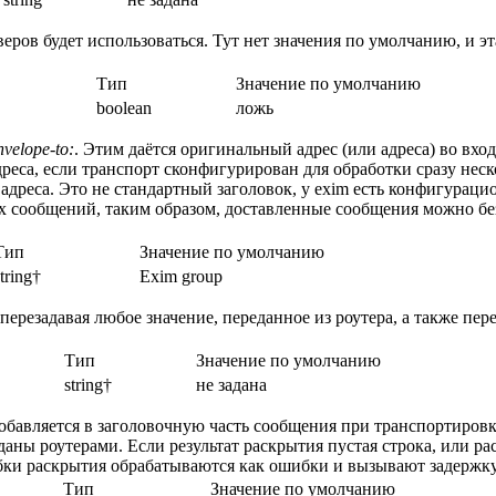
ров будет использоваться. Тут нет значения по умолчанию, и э
Тип
Значение по умолчанию
boolean
ложь
velope-to:
. Этим даётся оригинальный адрес (или адреса) во вхо
реса, если транспорт сконфигурирован для обработки сразу неск
адреса. Это не стандартный заголовок, у exim есть конфигураци
их сообщений, таким образом, доставленные сообщения можно бе
Тип
Значение по умолчанию
string†
Exim group
перезадавая любое значение, переданное из роутера, а также пер
Тип
Значение по умолчанию
string†
не задана
добавляется в заголовочную часть сообщения при транспортировк
даны роутерами. Если результат раскрытия пустая строка, или р
бки раскрытия обрабатываются как ошибки и вызывают задержку
Тип
Значение по умолчанию