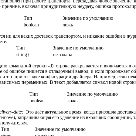
становлен при работе транспорта, перезадавая любое значение, 
о причине, включая принудительную неудачу, ошибка протоколиру
Тип
Значение по умолчанию
boolean
ложь
тся ни для каких доставок транспортом, и никакие ошибки в жу
ете.
Тип
Значение по умолчанию
string†
не задана
цию командной строки -d), строка раскрывается и включается в
е об ошибке пишется в отладочный вывод, и exim продолжает об
и т.п. при отладке конфигурации драйвера. Например, если нек
 зависимых переменных. В текст добавляется символ новой строки
Тип
Значение по умолчанию
boolean
ложь
livery-date:
. Это даёт актуальное время, когда призошла доставк
e_remove), запрашивающая его удаление из входящих сообщений, т
получателям.
Тип
Значение по умолчанию
string
не задана